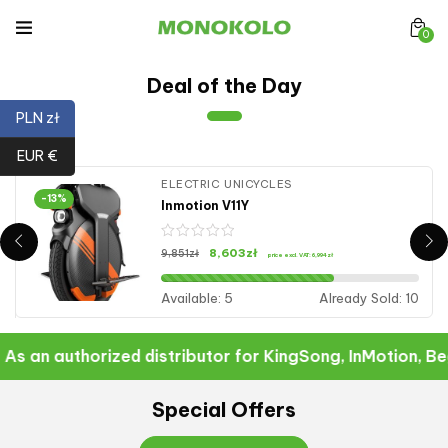
0
Deal of the Day
PLN zł
EUR €
ELECTRIC UNICYCLES
-13%
Inmotion V11Y
8,603
zł
9,851
zł
price excl. VAT:
6,994
zł
0
Available:
5
Already Sold:
10
As an authorized distributor for KingSong, InMotion, Be
Special Offers