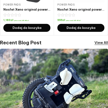
POWER PADS
POWER PADS
Nosfet Xeno original powerpads Beidou BVD 4
Nosfet Xeno original powerpads Beidou BVD 4
1,183
zł
555
zł
price excl. VAT:
962
zł
price excl. VAT:
451
zł
Dodaj do koszyka
Dodaj do koszyka
Recent Blog Post
View All