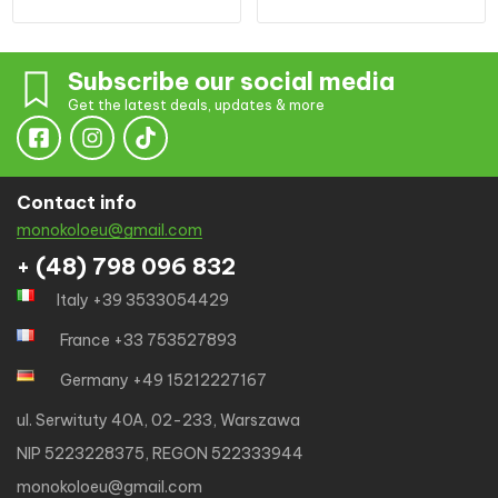
Subscribe our social media
Get the latest deals, updates & more
Contact info
monokoloeu@gmail.com
+ (48) 798 096 832
Italy +39 3533054429
France +33 753527893
Germany +49 15212227167
ul. Serwituty 40A, 02-233, Warszawa
NIP 5223228375, REGON 522333944
monokoloeu@gmail.com