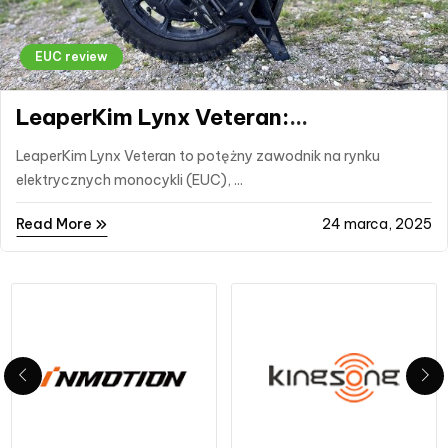
EUC review
LeaperKim Lynx Veteran:
Wysokowydajny Elektryczny
LeaperKim Lynx Veteran to potężny zawodnik na rynku
Monocykl
elektrycznych monocykli (EUC), ...
Read More
24 marca, 2025